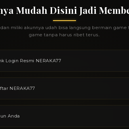
nya Mudah Disini Jadi Mem
 dan miliki akunnya udah bisa langsung bermain game f
game tanpa harus ribet terus..
ink Login Resmi NERAKA77
Daftar NERAKA77
Akun Anda