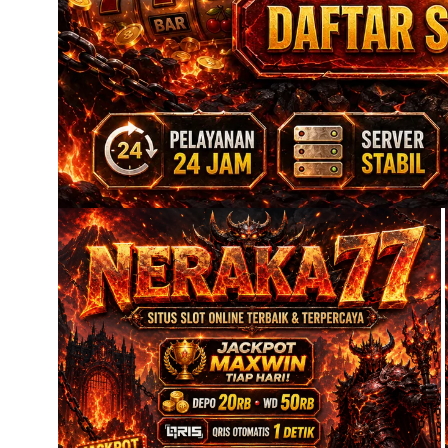
Open
media
1
in
modal