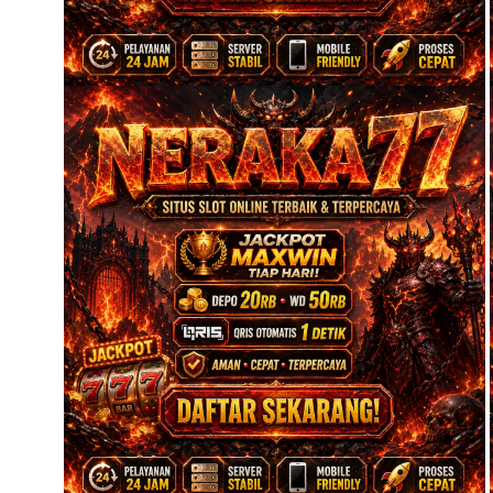
Open
media
4
in
modal