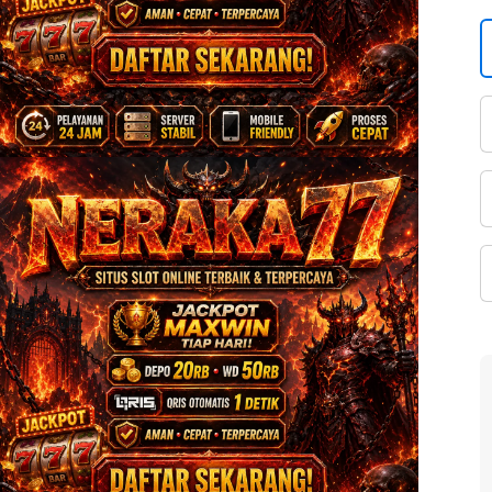
Open
media
3
in
modal