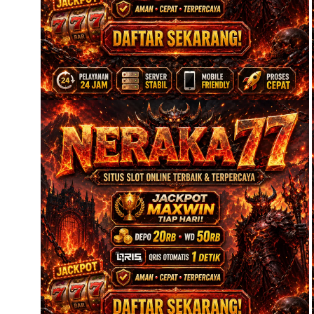
Open
media
2
in
modal