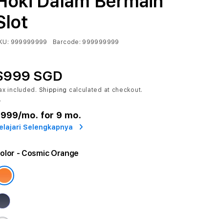
Hoki Dalam Bermain
Slot
KU:
999999999
Barcode:
999999999
$999 SGD
ax included.
Shipping
calculated at checkout.
r
$999
/mo. for 9 mo.
elajari Selengkapnya
olor
- Cosmic Orange