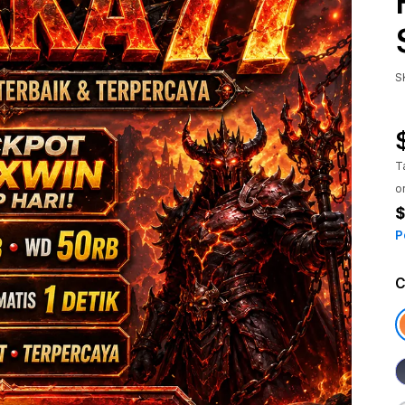
S
T
o
P
C