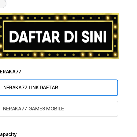
ERAKA77
NERAKA77 LINK DAFTAR
NERAKA77 GAMES MOBILE
apacity