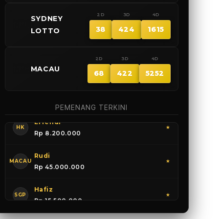
2D
3D
4D
SYDNEY
🇦🇺
38
424
1615
LOTTO
2D
3D
4D
🇲🇨
MACAU
Anjas
68
422
5252
SGP
★
Rp 15.500.000
Effendi
PEMENANG TERKINI
HK
★
Rp 8.200.000
Rudi
MACAU
★
Rp 45.000.000
Hafiz
SGP
★
Rp 15.500.000