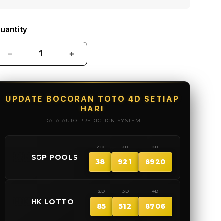
Care
uantity
Decrease
Increase
quantity
quantity
for
for
NERAKA77
NERAKA77
UPDATE BOCORAN TOTO 4D SETIAP
#
#
HARI
Ikan
Ikan
Emas
Emas
DATA AUTO PREDICTION SYSTEM
Yang
Yang
Membawa
Membawa
2D
3D
4D
Hoki
Hoki
🇸🇬
SGP POOLS
Dalam
Dalam
38
921
8920
Bermain
Bermain
Slot
Slot
2D
3D
4D
🇭🇰
HK LOTTO
85
512
8706