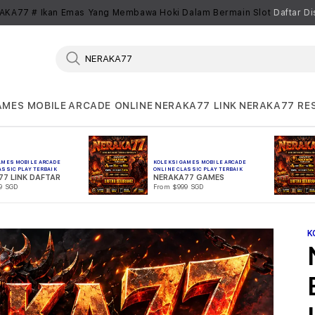
AKA77 # Ikan Emas Yang Membawa Hoki Dalam Bermain Slot
Daftar Dis
AMES MOBILE
ARCADE ONLINE
NERAKA77 LINK
NERAKA77 RE
AMES MOBILE ARCADE
KOLEKSI GAMES MOBILE ARCADE
ASSIC PLAY TERBAIK
ONLINE CLASSIC PLAY TERBAIK
77 LINK DAFTAR
NERAKA77 GAMES
9 SGD
From $999 SGD
K